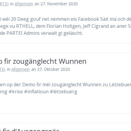
RTEI
in
Allgemein
an 27. November 2020
i wéi 20 Deeg gouf net nëmmen eis Facebook Säit mä och dé
eege vu RTHELL, dem Florian Holtgen, Jeff Cigrand an aner S
 de PARTEI Admins verwalt gi geläscht.
 fir zougänglecht Wunnen
TEI
in
Allgemein
an 27. Oktober 2020
en op der Demo fir méi zougänglecht Wunnen zu Lëtzebuer
ng #krise #inflatioun #lëtzebuerg