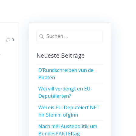
Suchen
0
nach:
Neueste Beiträge
r
D’Rundschreiben vun de
Piraten
Wéi vill verdéngt en EU-
Deputéierten?
Wéi eis EU-Deputéiert NET
hir Stëmm ofginn
Nach méi Aussepolitik um
BundesPARTEItag