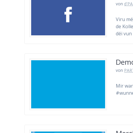
von
d'PA
Viru mé
de Koll
déi vun
Demo
von
PAR
Mir war
#wunne