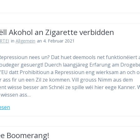
ll Akohol an Zigarette verbidden
RTEI
in
Allgemein
an 4. Februar 2021
Repressioun nees un? Dat huet deemools net funktionéiert 
l Doudeger gesuergt! Duerch laangjäreg Erfarung am Drogeb
’EU datt Prohibitioun a Repressioun eng wierksam an och o
 ass fir un een Zil ze kommen. Vill grouss Nimm aus dem
nt wësse besser am Schnéi ze spille wéi hier eege Kanner. 
 wëssen ass…
esen
ee Boomerang!