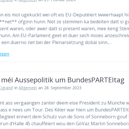
n eis mol ugekuckt wei oft eis EU-Deputéiert iwwerhaapt hi
*net** ofginn hunn. Net ze stëmmen ka bedeiten datt si g
sent waren, oder awer datt si present waren, mee keng St
hunn. Am EU-Parlament geet et duer sech moies anzeschrei
 een duerno net bei der Plenarsëtzung dobäi sinn.…
esen
 méi Aussepolitik um BundesPARTEItag
 Cigrand
in
Allgemein
an 28. September 2023
t ass vergaangen zanter deem eise President zu Münche w
ass e nees um Tour. Des Kéier war hien um BundesPARTEIt
Begleet ënnert dem Schutz vun de Sons of Sonneborn gouf 
virun d’Halle 45 chaufféiert wou den GöVaz Martin Sonnebo