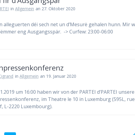
 fir d’Ausgangspär
RTEI
in
Allgemein
an 27. Oktober 2020
n alleguerten déi sech net un d’Mesurë gehalen hunn. Mir w
ëmmer eng Ausgangsspär. -> Curfew: 23:00-06:00
npressenkonferenz
 Cigrand
in
Allgemein
an 19. Januar 2020
1.2019 um 16:00 haben wir von der PARTEI d’PARTEI unsere
essenkonferenz, im Theatre le 10 in Luxemburg (595L, rue
f, L-2220 Luxembourg).