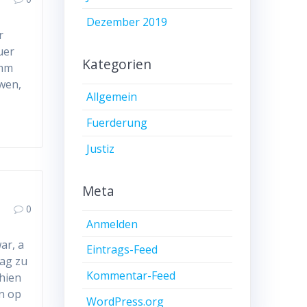
Dezember 2019
r
uer
Kategorien
ëmm
wen,
Allgemein
Fuerderung
Justiz
Meta
0
Anmelden
ar, a
Eintrags-Feed
ag zu
Kommentar-Feed
hien
rn op
WordPress.org