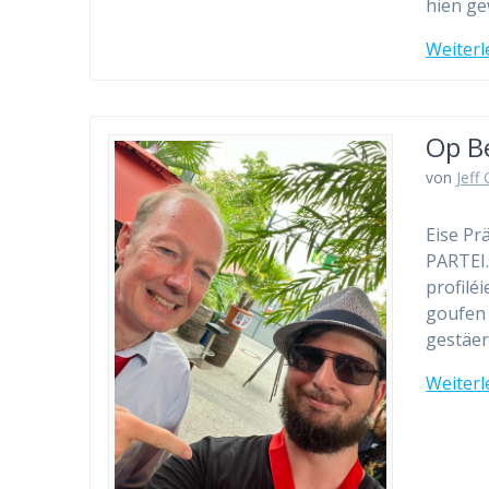
hien ge
Weiterl
Op B
von
Jeff
Eise Pr
PARTEI.
profilé
goufen 
gestäer
Weiterl