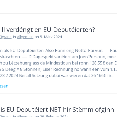
ill verdéngt en EU-Deputéierten?
 Cigrand
in
Allgemein
an 5. März 2024
n als EU-Deputéierten: Also Ronn eng Netto-Pai vun: —-Pa
oskäschten: —- D’Dagesgeld variéiert am Joer/Persoun, mee
h zu Lëtzebuerg ass de Mindestloun bei ronn 128,55€ den D
5 Deeg * 8 Stonnen) Eiser Rechnung no wann een vum 1.1
 28.2.2024 Bei all Sëtzung dobäi war wieren dat 36’166€ fir…
esen
eis EU-Deputéiert NET hir Stëmm ofginn
 Cigrand
in
Allgemein
an 29. Februar 2024