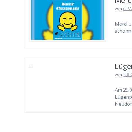
Merci
von
d'PA
Merci u
schonn 
Lüge
von
Jeff
Am 25.0
Lügenpr
Neudor
Beitragsnavigation