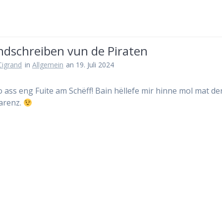
ndschreiben vun de Piraten
 Cigrand
in
Allgemein
an 19. Juli 2024
 ass eng Fuite am Schëff! Bain hëllefe mir hinne mol mat de
arenz.