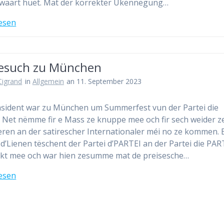
waart huet. Mat der korrekter Ukënnegung…
esen
esuch zu München
 Cigrand
in
Allgemein
an 11. September 2023
äsident war zu München um Summerfest vun der Partei die
 Net nëmme fir e Mass ze knuppe mee och fir sech weider z
ieren an der satirescher Internationaler méi no ze kommen. 
d’Lienen tëschent der Partei d’PARTEI an der Partei die PAR
kt mee och war hien zesumme mat de preisesche…
esen