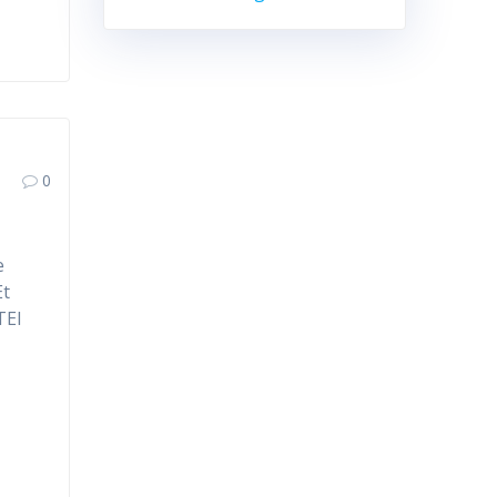
0
e
Et
TEI