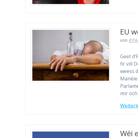
EU wë
von
d'PA
Geet d’
fir vil
weess d
Manéier
Parlame
mir och
Weiterl
Wéi 