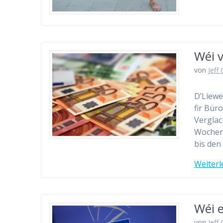
Wéi v
von
Jeff
D’Liewe
fir Bür
Verglac
Wochen 
bis den
Weiterl
Wéi 
von
Jeff