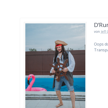
D’Ru
von
Jeff
Oops do
Transp