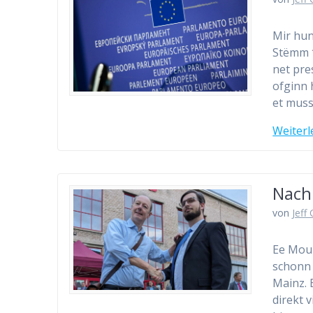
Mir hun
Stëmm *
net pre
ofginn 
et muss
Weiterl
Nach
von
Jeff
Ee Moun
schonn 
Mainz. 
direkt 