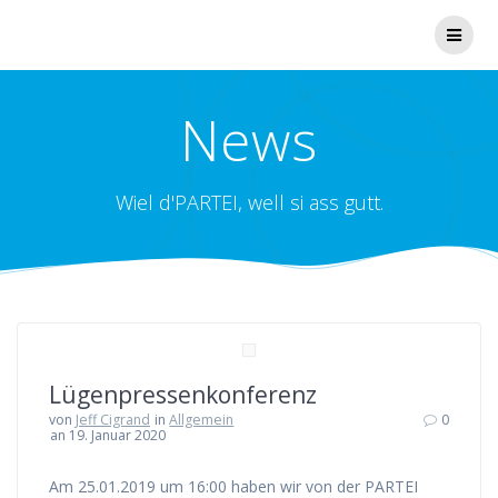
Zum
Inhalt
springen
News
Wiel d'PARTEI, well si ass gutt.
Lügenpressenkonferenz
von
Jeff Cigrand
in
Allgemein
0
an 19. Januar 2020
Am 25.01.2019 um 16:00 haben wir von der PARTEI