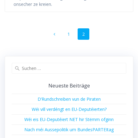
onsecher ze kreien.
Beitragsnavigation
Seite
Seite
1
2
Suchen
nach:
Neueste Beiträge
D’Rundschreiben vun de Piraten
Wéi vill verdéngt en EU-Deputéierten?
Wéi eis EU-Deputéiert NET hir Stëmm ofginn
Nach méi Aussepolitik um BundesPARTEItag