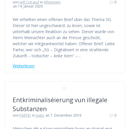
von
Jeff Cigrand
in
Allgemein
0
an 14. Januar 2020
Wir erhielten einen offenen Brief über das Thema 5G.
Dieser ist hier ungeschwärzt zu lesen, sowie ist
unterhalb unsere Reaktion zu sehen. Dieser wurde von
Herrn Weinachter auch an die Presse geschickt,
welcher wir mitgeantwortet haben. Offener Brief: Liebe
Partei, wer sich „5G – Digitalisiert in eine strahlende
Zukunft – todsicher – Anke Kern“ –…
Weiterlesen
Entkriminaliséierung vun illegale
Substanzen
von
PARTEI
in
Justiz
an 7. Dezember 2019
0
Mënschen déi e Konsumproblem hunn an domat eng