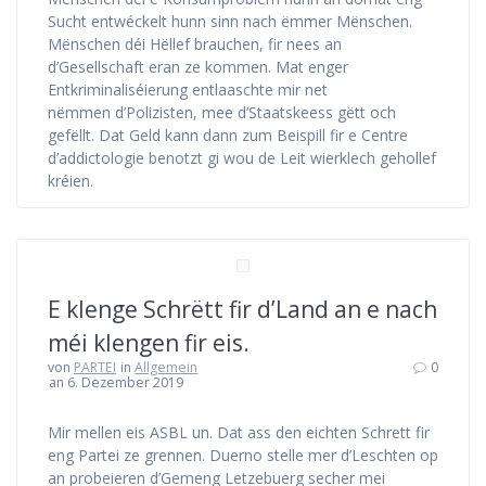
Sucht entwéckelt hunn sinn nach ëmmer Mënschen.
Mënschen déi Hëllef brauchen, fir nees an
d’Gesellschaft eran ze kommen. Mat enger
Entkriminaliséierung entlaaschte mir net
nëmmen d’Polizisten, mee d’Staatskeess gëtt och
gefëllt. Dat Geld kann dann zum Beispill fir e Centre
d’addictologie benotzt gi wou de Leit wierklech gehollef
kréien.
E klenge Schrëtt fir d’Land an e nach
méi klengen fir eis.
von
PARTEI
in
Allgemein
0
an 6. Dezember 2019
Mir mellen eis ASBL un. Dat ass den eichten Schrett fir
eng Partei ze grennen. Duerno stelle mer d’Leschten op
an probeieren d’Gemeng Letzebuerg secher mei