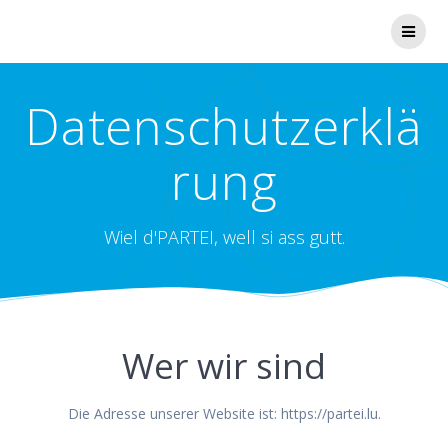
Zum
Inhalt
springen
Datenschutzerklä
rung
Wiel d'PARTEI, well si ass gutt.
Wer wir sind
Die Adresse unserer Website ist: https://partei.lu.